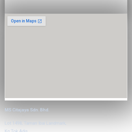
MS Citajaya Sdn. Bhd.
Lot 1498, Taman Ibai Landmark,
Kg Tok Adis,