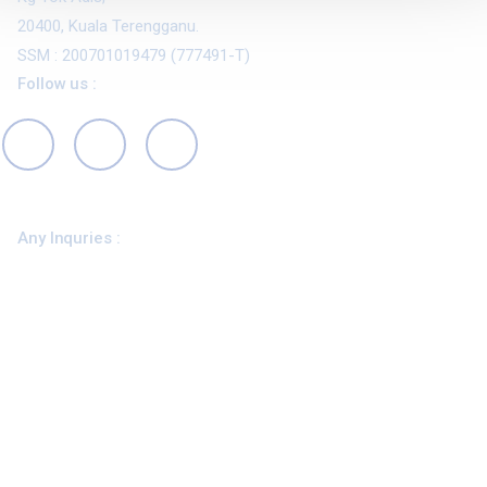
20400, Kuala Terengganu.
SSM : 200701019479 (777491-T)
Follow us :
Any Inquries :
+609-617 0761
info@mscitajaya.com.my