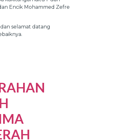
si) dan Encik Mohammed Zefre
 dan selamat datang
ebaiknya.
ERAHAN
H
IMA
ERAH