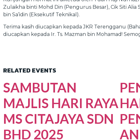
Zulaikha binti Mohd Din (Pengurus Besar), Cik Siti Ali
bin Sa’idin (Eksekutif Teknikal).
Terima kasih diucapkan kepada JKR Terengganu (Baha
diucapkan kepada Ir. Ts. Mazman bin Mohamad! Semoga 
RELATED EVENTS
SAMBUTAN
PE
MAJLIS HARI RAYA
HA
MS CITAJAYA SDN
PE
BHD 2025
AN