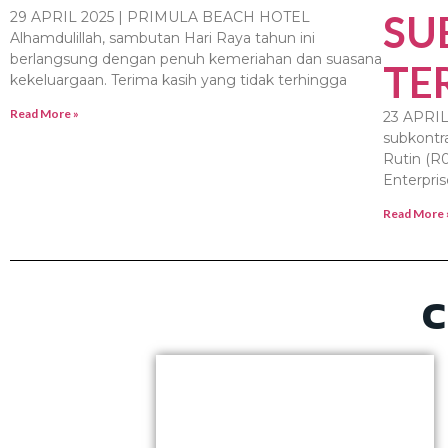
SU
29 APRIL 2025 | PRIMULA BEACH HOTEL
Alhamdulillah, sambutan Hari Raya tahun ini
berlangsung dengan penuh kemeriahan dan suasana
TE
kekeluargaan. Terima kasih yang tidak terhingga
Read More »
23 APRIL
subkontr
Rutin (R
Enterpri
Read More 
C