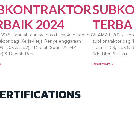
BKONTRAKTOR
SUBK
RBAIK 2024
TERBA
 2025 Tahniah dan syabas diucapkan kepada
21 APRIL 2025 Tahn
aktor bagi Kerja-kerja Penyelenggaraan
subkontraktor bagi 
03, R05 & R07) – Daerah Setiu (AFMZ
Rutin (R03, R05 & 
se) & Daerah Besut
Sdn Bhd) & Hulu
»
Read More »
ERTIFICATIONS