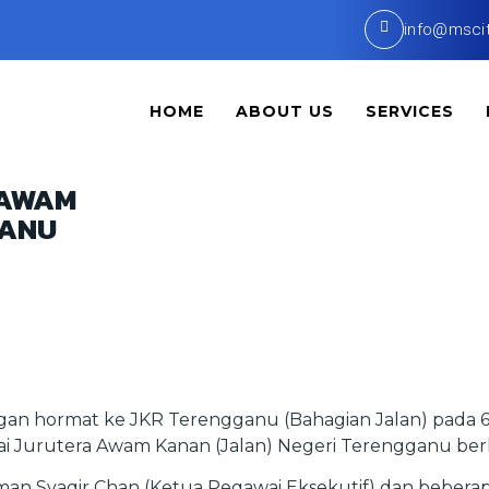
info@msci
HOME
ABOUT US
SERVICES
 AWAM
GANU
gan hormat ke JKR Terengganu (Bahagian Jalan) pada 
ai Jurutera Awam Kanan (Jalan) Negeri Terengganu ber
man Syaqir Chan (Ketua Pegawai Eksekutif) dan beberap