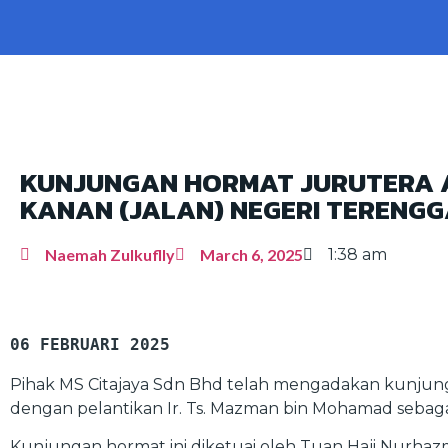
KUNJUNGAN HORMAT JURUTERA
KANAN (JALAN) NEGERI TERENG
Naemah Zulkuflly
March 6, 2025
1:38 am
06 FEBRUARI 2025
Pihak MS Citajaya Sdn Bhd telah mengadakan kunjun
dengan pelantikan Ir. Ts. Mazman bin Mohamad sebag
Kunjungan hormat ini diketuai oleh Tuan Haji Nurhaz