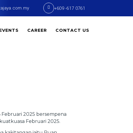
tajaya.com.my
+609 -617 0761
EVENTS
CAREER
CONTACT US
6 Februari 2025 bersempena
kuatkuasa Februari 2025.
a kakitangan iaitu Puan