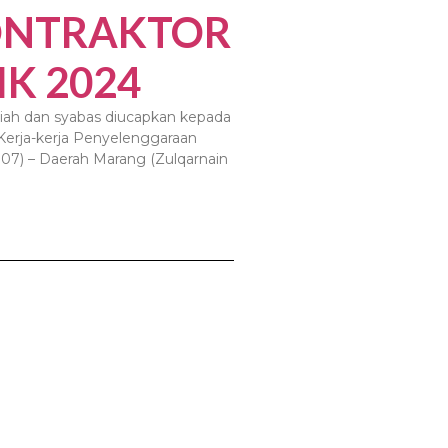
ONTRAKTOR
IK 2024
iah dan syabas diucapkan kepada
Kerja-kerja Penyelenggaraan
R07) – Daerah Marang (Zulqarnain